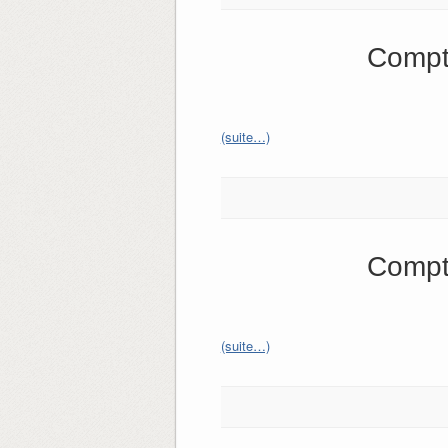
Compt
(suite…)
Compt
(suite…)