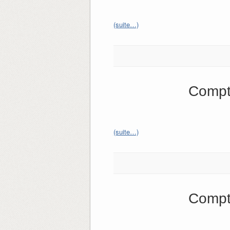
(suite…)
Compt
(suite…)
Compt