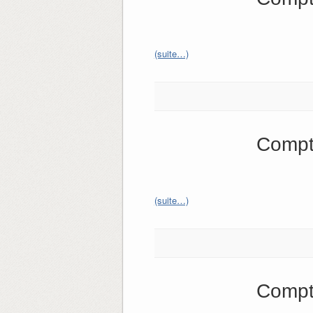
(suite…)
Compt
(suite…)
Compt