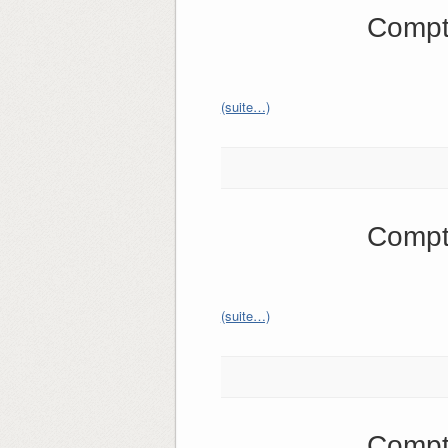
Compt
(suite…)
Compt
(suite…)
Compt