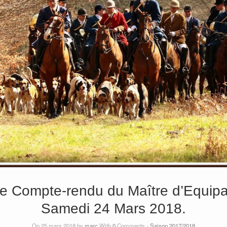
le Compte-rendu du Maître d’Equi
Samedi 24 Mars 2018.
On 25 mars 2018 by
marc
With
0
Comments -
Saison 2017/2018