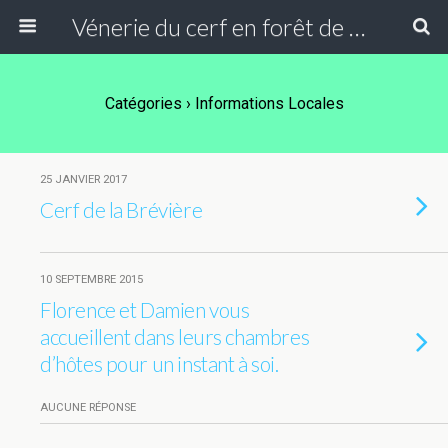
Vénerie du cerf en forêt de Compiègne
Catégories ›
Informations Locales
25 JANVIER 2017
Cerf de la Brévière
10 SEPTEMBRE 2015
Florence et Damien vous
accueillent dans leurs chambres
d’hôtes pour un instant à soi.
AUCUNE RÉPONSE