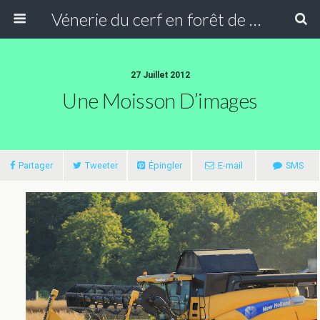
Vénerie du cerf en forêt de Compiègne
27 Juillet 2012
Une Moisson D’images
Partager
Tweeter
Épingler
E-mail
SMS