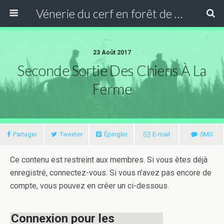
Vénerie du cerf en forêt de Compiègne
23 Août 2017
Seconde Sortie Des Chiens À La
Ferme
Partager
Tweeter
Épingler
E-mail
SMS
Ce contenu est restreint aux membres. Si vous êtes déjà
enregistré, connectez-vous. Si vous n’avez pas encore de
compte, vous pouvez en créer un ci-dessous.
Connexion pour les