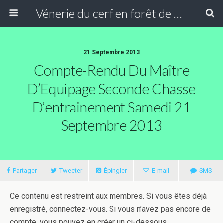
Vénerie du cerf en forêt de Compiègne
21 Septembre 2013
Compte-Rendu Du Maître
D’Equipage Seconde Chasse
D’entrainement Samedi 21
Septembre 2013
Partager
Tweeter
Épingler
E-mail
SMS
Ce contenu est restreint aux membres. Si vous êtes déjà
enregistré, connectez-vous. Si vous n’avez pas encore de
compte, vous pouvez en créer un ci-dessous.