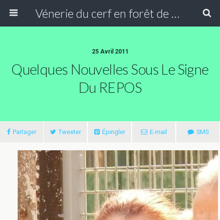
Vénerie du cerf en forêt de Compiègne
25 Avril 2011
Quelques Nouvelles Sous Le Signe
Du REPOS
Partager
Tweeter
Épingler
E-mail
SMS