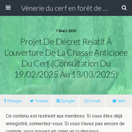
Vénerie du cerf en forêt de Compiègne
7 Mars 2025
Projet De Décret Relatif À
L’ouverture De La Chasse Anticipée
Du Cerf (Consultation Du
19/02/2025 Au 13/03/2025)
Partager
Tweeter
Épingler
E-mail
SMS
Ce contenu est restreint aux membres. Si vous êtes déjà
enregistré, connectez-vous. Si vous n’avez pas encore de
compte, vous pouvez en créer un ci-dessous.