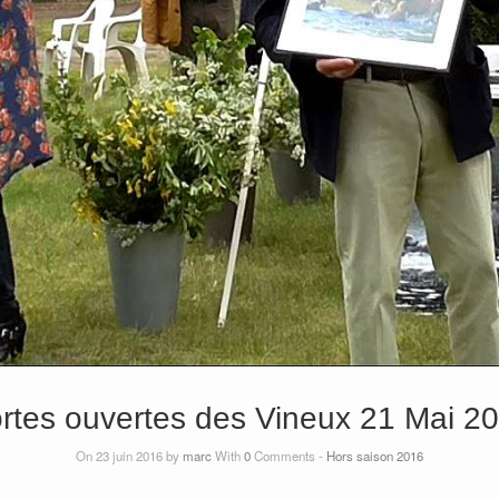
rtes ouvertes des Vineux 21 Mai 2
On 23 juin 2016 by
marc
With
0
Comments -
Hors saison 2016