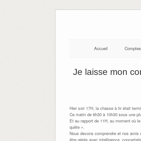
Skip
to
content
Accueil
Comptes
Je laisse mon co
Hier soir 17H, la chasse à tir était term
Ce matin de 6h30 à 10h30 sous une pluie
Et au rapport de 11H, au moment où le 
quête ».
Nous devons comprendre et nos amis de l
être gérés avec intelligence, concertat