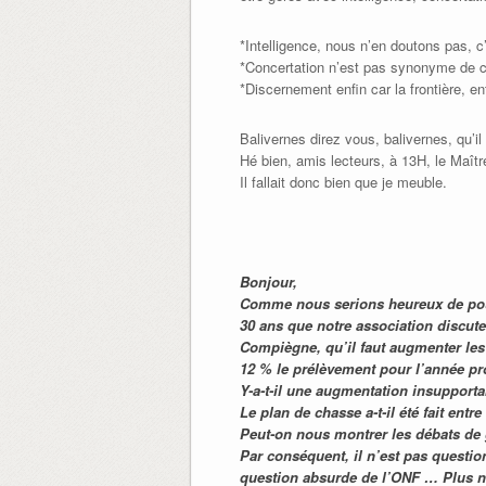
*Intelligence, nous n’en doutons pas, c’
*Concertation n’est pas synonyme de c
*Discernement enfin car la frontière, e
Balivernes direz vous, balivernes, qu’i
Hé bien, amis lecteurs, à 13H, le Maît
Il fallait donc bien que je meuble.
Bonjour,
Comme nous serions heureux de pouv
30 ans que notre association discut
Compiègne, qu’il faut augmenter les 
12 % le prélèvement pour l’année pro
Y-a-t-il une augmentation insupporta
Le plan de chasse a-t-il été fait entr
Peut-on nous montrer les débats de 
Par conséquent, il n’est pas questi
question absurde de l’ONF … Plus n