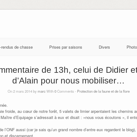
-rendus de chasse
Prises par saisons
Divers
Photo
mmentaire de 13h, celui de Didier e
d’Alain pour nous mobiliser…
On 2 mars 2014 by
marc
With
0
Comments -
Protection de la faune et de la flore
inée.
 froide, au cœur de notre forêt, 5 valets de limier arpentaient les chemins a
Maître d’Equipage s’adressait à eux et disait : »nous vous écoutons », il ent
’ONF aussi (car je sais qu’un grand nombre d’entre eux regardent le blog), qu
ion et discernement.