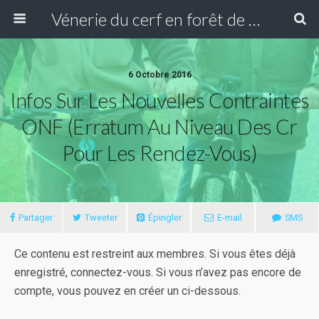
Vénerie du cerf en forêt de Compiègne
6 Octobre 2016
Infos Sur Les Nouvelles Contraintes
ONF (Erratum Au Niveau Des Cr
Pour Les Rendez-Vous)
Partager
Tweeter
Épingler
E-mail
SMS
Ce contenu est restreint aux membres. Si vous êtes déjà
enregistré, connectez-vous. Si vous n’avez pas encore de
compte, vous pouvez en créer un ci-dessous.