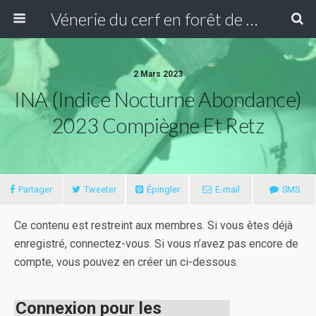
Vénerie du cerf en forêt de Compiègne
2 Mars 2023
INA (Indice Nocturne Abondance)
2023 Compiègne Et Retz
Partager
Tweeter
Épingler
E-mail
SMS
Ce contenu est restreint aux membres. Si vous êtes déjà
enregistré, connectez-vous. Si vous n’avez pas encore de
compte, vous pouvez en créer un ci-dessous.
Connexion pour les