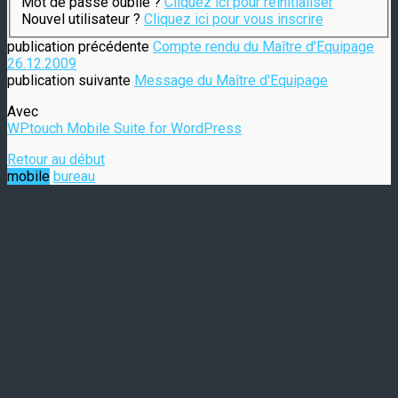
Mot de passe oublié ?
Cliquez ici pour réinitialiser
Nouvel utilisateur ?
Cliquez ici pour vous inscrire
publication précédente
Compte rendu du Maître d'Equipage
26.12.2009
publication suivante
Message du Maître d'Equipage
Avec
WPtouch Mobile Suite for WordPress
Retour au début
mobile
bureau