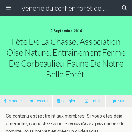
Vénerie du cerf en forêt de Compiègne
9 Septembre 2014
Fête De La Chasse, Association
Oise Nature, Entrainement Ferme
De Corbeaulieu, Faune De Notre
Belle Forêt.
Partager
Tweeter
Épingler
E-mail
SMS
Ce contenu est restreint aux membres. Si vous êtes déjà
enregistré, connectez-vous. Si vous n’avez pas encore de
compte, vous pouvez en créer un ci-dessous.