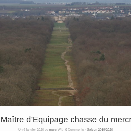
Maître d’Equipage chasse du mercre
On 9 janvier 2020 by
marc
With
0
Comments -
Saison 2019/2020