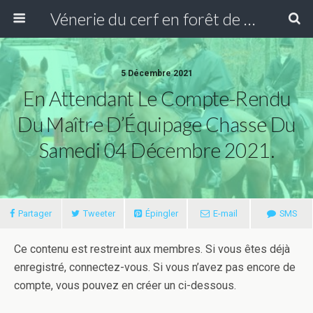
Vénerie du cerf en forêt de Compiègne
5 Décembre 2021
En Attendant Le Compte-Rendu
Du Maître D’Équipage Chasse Du
Samedi 04 Décembre 2021.
Partager
Tweeter
Épingler
E-mail
SMS
Ce contenu est restreint aux membres. Si vous êtes déjà
enregistré, connectez-vous. Si vous n’avez pas encore de
compte, vous pouvez en créer un ci-dessous.