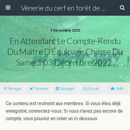
Vénerie du cerf en forêt de Compiègne
3 Décembre 2022
En Attendant Le Compte-Rendu
Du Maître D’Équipage Chasse Du
Samedi 03 Décembre 2022.
Partager
Tweeter
Épingler
E-mail
SMS
Ce contenu est restreint aux membres. Si vous êtes déjà
enregistré, connectez-vous. Si vous n’avez pas encore de
compte, vous pouvez en créer un ci-dessous.