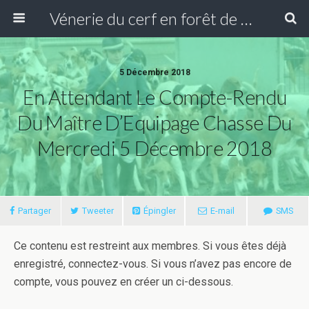
Vénerie du cerf en forêt de Compiègne
5 Décembre 2018
En Attendant Le Compte-Rendu
Du Maître D’Equipage Chasse Du
Mercredi 5 Décembre 2018
Partager
Tweeter
Épingler
E-mail
SMS
Ce contenu est restreint aux membres. Si vous êtes déjà
enregistré, connectez-vous. Si vous n’avez pas encore de
compte, vous pouvez en créer un ci-dessous.