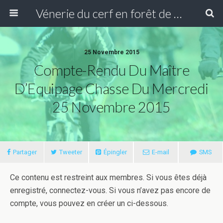
Vénerie du cerf en forêt de Compiègne
25 Novembre 2015
Compte-Rendu Du Maître
D’Equipage Chasse Du Mercredi
25 Novembre 2015
Partager
Tweeter
Épingler
E-mail
SMS
Ce contenu est restreint aux membres. Si vous êtes déjà
enregistré, connectez-vous. Si vous n’avez pas encore de
compte, vous pouvez en créer un ci-dessous.