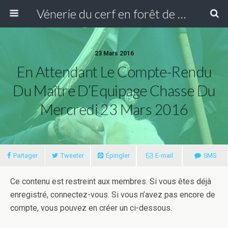
Vénerie du cerf en forêt de Compiègne
23 Mars 2016
En Attendant Le Compte-Rendu
Du Maître D’Equipage Chasse Du
Mercredi 23 Mars 2016
Partager
Tweeter
Épingler
E-mail
SMS
Ce contenu est restreint aux membres. Si vous êtes déjà
enregistré, connectez-vous. Si vous n’avez pas encore de
compte, vous pouvez en créer un ci-dessous.