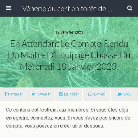
Vénerie du cerf en forêt de Compiègne
18 Janvier 2023
En Attendant Le Compte-Rendu
Du Maître D’Équipage Chasse Du
Mercredi 18 Janvier 2023.
Partager
Tweeter
Épingler
E-mail
SMS
Ce contenu est restreint aux membres. Si vous êtes déjà
enregistré, connectez-vous. Si vous n’avez pas encore de
compte, vous pouvez en créer un ci-dessous.