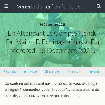
Vénerie du cerf en forêt de Compiègne
16 Décembre 2021
En Attendant Le Compte-Rendu
Du Maître D’Équipage Chasse Du
Mercredi 15 Décembre 2021.
Partager
Tweeter
Épingler
E-mail
SMS
Ce contenu est restreint aux membres. Si vous êtes déjà
enregistré, connectez-vous. Si vous n’avez pas encore de
compte, vous pouvez en créer un ci-dessous.