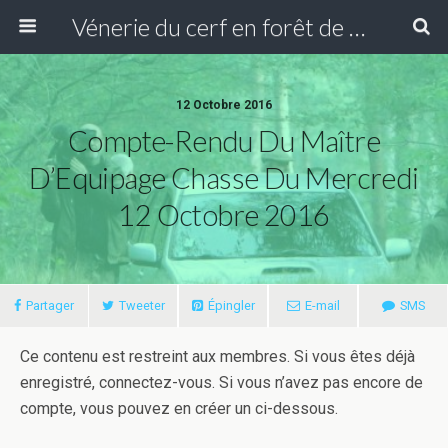
Vénerie du cerf en forêt de Compiègne
12 Octobre 2016
Compte-Rendu Du Maître
D’Equipage Chasse Du Mercredi
12 Octobre 2016
Partager
Tweeter
Épingler
E-mail
SMS
Ce contenu est restreint aux membres. Si vous êtes déjà
enregistré, connectez-vous. Si vous n’avez pas encore de
compte, vous pouvez en créer un ci-dessous.