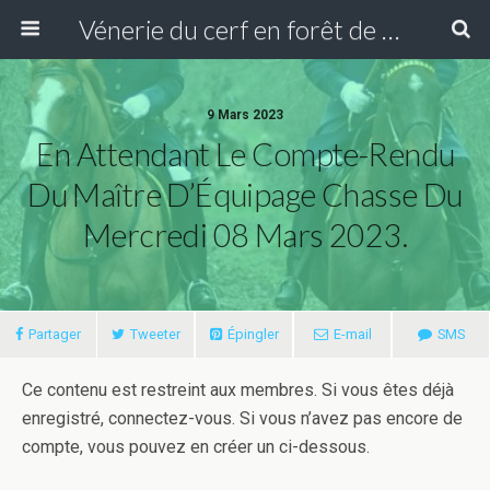
Vénerie du cerf en forêt de Compiègne
9 Mars 2023
En Attendant Le Compte-Rendu
Du Maître D’Équipage Chasse Du
Mercredi 08 Mars 2023.
Partager
Tweeter
Épingler
E-mail
SMS
Ce contenu est restreint aux membres. Si vous êtes déjà
enregistré, connectez-vous. Si vous n’avez pas encore de
compte, vous pouvez en créer un ci-dessous.