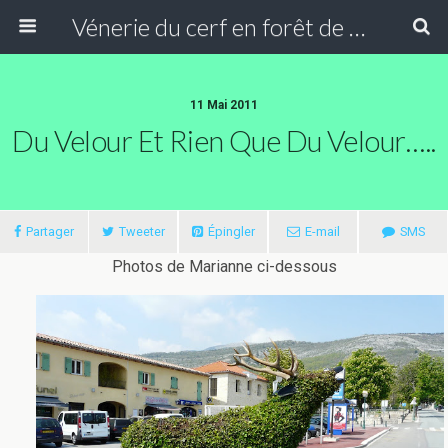
Vénerie du cerf en forêt de Compiègne
11 Mai 2011
Du Velour Et Rien Que Du Velour…..
Partager
Tweeter
Épingler
E-mail
SMS
Photos de Marianne ci-dessous