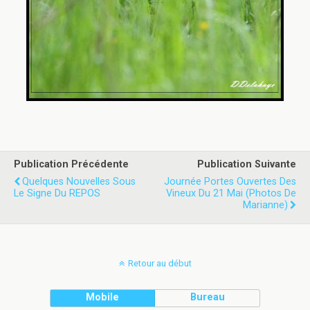
Publication Précédente
Publication Suivante
Quelques Nouvelles Sous
Journée Portes Ouvertes Des
Le Signe Du REPOS
Vineux Du 21 Mai (photos De
Marianne)
Retour au début
Mobile
Bureau