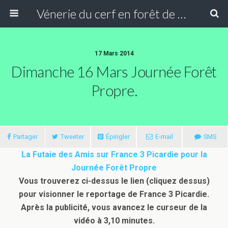
Vénerie du cerf en forêt de Compiègne
17 Mars 2014
Dimanche 16 Mars Journée Forêt
Propre.
Partager
Tweeter
Épingler
E-mail
SMS
La Futaie des Amis sur France 3 Picardie pour la
Journée Forêt Propre
Vous trouverez ci-dessus le lien (cliquez dessus)
pour visionner le reportage de France 3 Picardie.
Après la publicité, vous avancez le curseur de la
vidéo à 3,10 minutes.