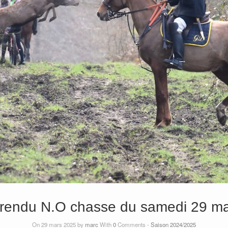
rendu N.O chasse du samedi 29 ma
On 29 mars 2025 by
marc
With
0
Comments -
Saison 2024/2025