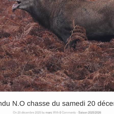
ndu N.O chasse du samedi 20 déce
On 20 décembre 2025 by
marc
With
0
Comments -
Saison 2025/2026