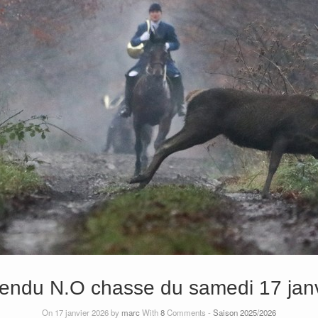
endu N.O chasse du samedi 17 janv
On 17 janvier 2026 by
marc
With
8
Comments -
Saison 2025/2026