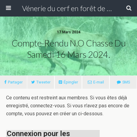
Vénerie du cerf en forêt de Compiègne
17 Mars 2024
Compte-Rendu N.O Chasse Du
Samedi 16 Mars 2024.
Partager
Tweeter
Épingler
E-mail
SMS
Ce contenu est restreint aux membres. Si vous êtes déjà
enregistré, connectez-vous. Si vous n’avez pas encore de
compte, vous pouvez en créer un ci-dessous.
Connexion pour les