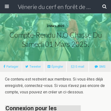
Vénerie du cerf en forêt de Compiègne
2 Mars 2025
Compte-Rendu N.O Chasse Du
Samedi 01 Mars 2025.
Partager
Tweeter
Épingler
E-mail
SMS
Ce contenu est restreint aux membres. Si vous êtes déjà
enregistré, connectez-vous. Si vous n’avez pas encore de
compte, vous pouvez en créer un ci-dessous.
Connexion pour les