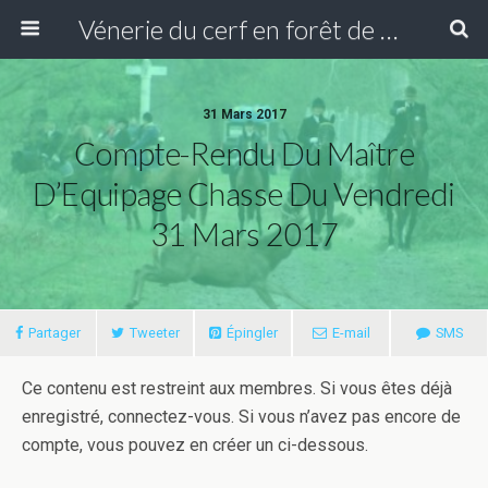
Vénerie du cerf en forêt de Compiègne
31 Mars 2017
Compte-Rendu Du Maître
D’Equipage Chasse Du Vendredi
31 Mars 2017
Partager
Tweeter
Épingler
E-mail
SMS
Ce contenu est restreint aux membres. Si vous êtes déjà
enregistré, connectez-vous. Si vous n’avez pas encore de
compte, vous pouvez en créer un ci-dessous.