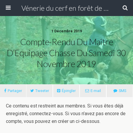
Vénerie du cerf en forêt de Compiègne
1 Décembre 2019
Compte-Rendu Du Maître
D’Equipage Chasse Du Samedi 30
Novembre 2019
Partager
Tweeter
Épingler
E-mail
SMS
Ce contenu est restreint aux membres. Si vous êtes déjà
enregistré, connectez-vous. Si vous n’avez pas encore de
compte, vous pouvez en créer un ci-dessous.