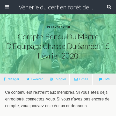
Vénerie du cerf en forêt de Compiègne
19 Février 2020
Compte-Rendu Du Maître
D’Equipage Chasse Du Samedi 15
Février 2020
Partager
Tweeter
Épingler
E-mail
SMS
Ce contenu est restreint aux membres. Si vous êtes déjà
enregistré, connectez-vous. Si vous n’avez pas encore de
compte, vous pouvez en créer un ci-dessous.