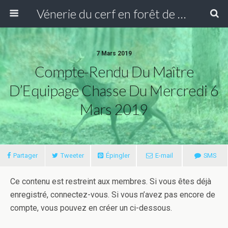
Vénerie du cerf en forêt de Compiègne
7 Mars 2019
Compte-Rendu Du Maître
D’Equipage Chasse Du Mercredi 6
Mars 2019
Partager
Tweeter
Épingler
E-mail
SMS
Ce contenu est restreint aux membres. Si vous êtes déjà
enregistré, connectez-vous. Si vous n’avez pas encore de
compte, vous pouvez en créer un ci-dessous.