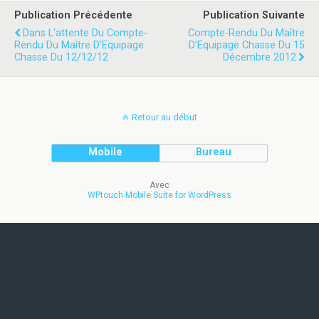
Publication Précédente
Publication Suivante
Dans L'attente Du Compte-
Compte-Rendu Du Maître
Rendu Du Maître D'Equipage
D'Equipage Chasse Du 15
Chasse Du 12/12/12
Décembre 2012
Retour au début
Mobile
Bureau
Avec
WPtouch Mobile Suite for WordPress