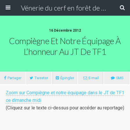
Vénerie du cerf en forêt de Compiègne
16 Décembre 2012
Compiègne Et Notre Équipage À
L’honneur Au JT De TF1
Partager
Tweeter
Épingler
E-mail
SMS
Zoom sur Compiègne et notre équipage dans le JT de TF1
ce dimanche midi
(Cliquez sur le texte ci-dessus pour accéder au reportage)