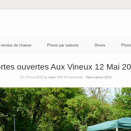
-rendus de chasse
Prises par saisons
Divers
Photo
rtes ouvertes Aux Vineux 12 Mai 2
On 14 mai 2012 by
marc
With
0
Comments -
Hors saison 2012