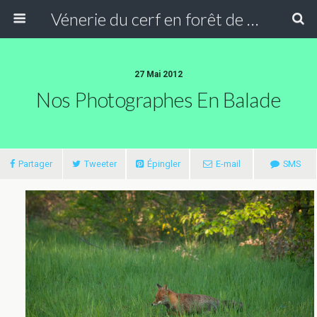
Vénerie du cerf en forêt de Compiègne
27 Mai 2012
Nos Photographes En Balade
Partager
Tweeter
Épingler
E-mail
SMS