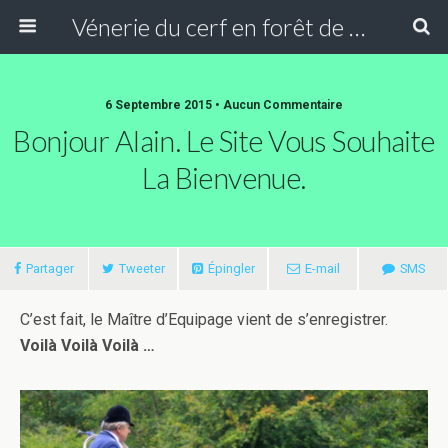
Vénerie du cerf en forêt de Compiègne
6 Septembre 2015 • Aucun Commentaire
Bonjour Alain. Le Site Vous Souhaite
La Bienvenue.
Partager
Tweeter
Épingler
E-mail
SMS
C’est fait, le Maître d’Equipage vient de s’enregistrer.
Voilà Voilà Voilà …