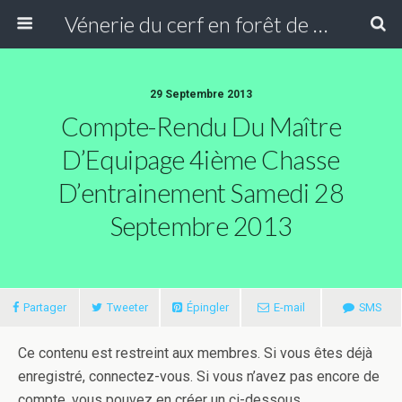
Vénerie du cerf en forêt de Compiègne
29 Septembre 2013
Compte-Rendu Du Maître
D’Equipage 4ième Chasse
D’entrainement Samedi 28
Septembre 2013
Partager
Tweeter
Épingler
E-mail
SMS
Ce contenu est restreint aux membres. Si vous êtes déjà
enregistré, connectez-vous. Si vous n’avez pas encore de
compte, vous pouvez en créer un ci-dessous.