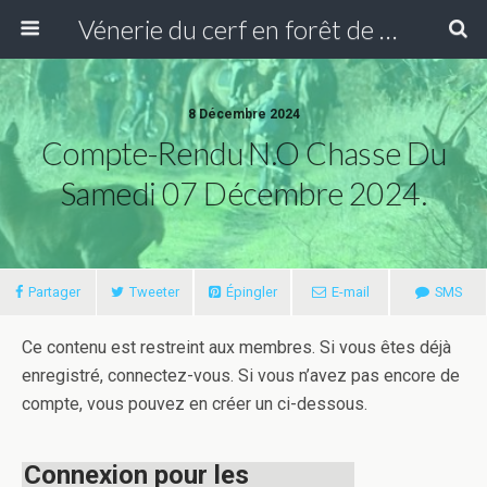
Vénerie du cerf en forêt de Compiègne
8 Décembre 2024
Compte-Rendu N.O Chasse Du
Samedi 07 Décembre 2024.
Partager
Tweeter
Épingler
E-mail
SMS
Ce contenu est restreint aux membres. Si vous êtes déjà
enregistré, connectez-vous. Si vous n’avez pas encore de
compte, vous pouvez en créer un ci-dessous.
Connexion pour les